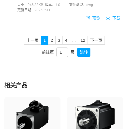
大小：
946.83KB
版本：
1.0
文件类型：
dwg
更新日期：
20260511
预览
下载
上一页
1
2
3
4
...
12
下一页
前往第
页
跳转
相关产品