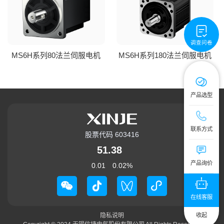
调查问卷
MS6H系列80法兰伺服电机
MS6H系列180法兰伺服电机
产品选型
技术服务热线：4
联系方式
股票代码 603416
公司总机：0510
51.38
提交您的需求
产品询价
0.01
0.02
%
在线客服
隐私说明
收起