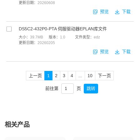
更新日期：
20260608
预览
下载
DS5C2-432P0-PTA 伺服驱动器EPLAN库文件
大小：
39.7MB
版本：
1.0
文件类型：
edz
更新日期：
20260205
预览
下载
上一页
1
2
3
4
...
10
下一页
前往第
页
跳转
相关产品