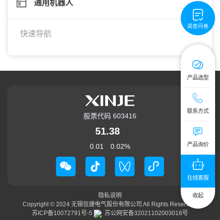
通用机器人
调查问卷
快速导航
产品选型
技术服务热线：4
联系方式
股票代码 603416
公司总机：0510
51.38
提交您的需求
产品询价
0.01
0.02
%
在线客服
隐私说明
收起
Copyright © 2024
无锡信捷电气股份有限公司
All Rights Reserved.
苏ICP备10072791号-5
苏公网安备32021102003018号