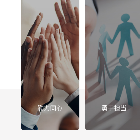
勠力同心
勇于担当