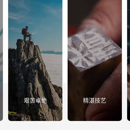
艰苦卓绝
精湛技艺