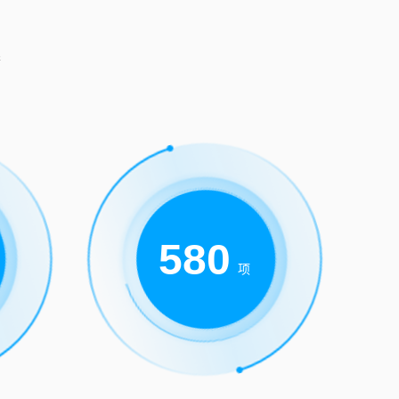
器
582
项